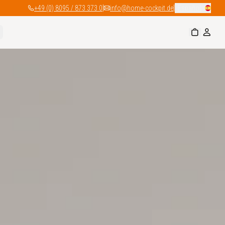
|
|
+49 (0) 8095 / 873 373 0
info@home-cockpit.de
Español