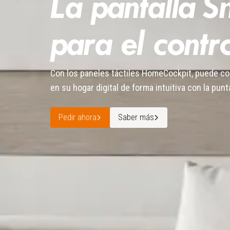
La pantalla 
para el contro
Con los paneles táctiles HomeCockpit, puede c
en su hogar digital de forma intuitiva con la punt
Pedir ahora
Saber más