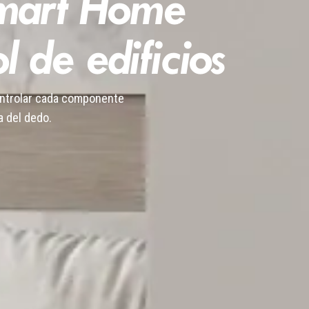
Smart Home
l de edificios
ontrolar cada componente
a del dedo.