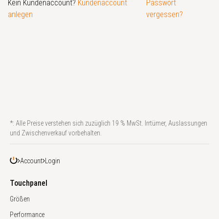
Kein Kundenaccount?
Kundenaccount
Passwort
anlegen
vergessen?
*: Alle Preise verstehen sich zuzüglich 19 % MwSt. Irrtümer, Auslassungen
und Zwischenverkauf vorbehalten.
Account
Login
Touchpanel
Größen
Performance