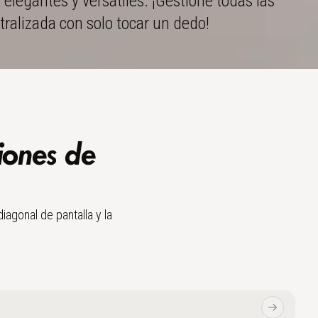
elegantes y versátiles. ¡Gestione todas las
tralizada con solo tocar un dedo!
iones de
iagonal de pantalla y la
Weiter