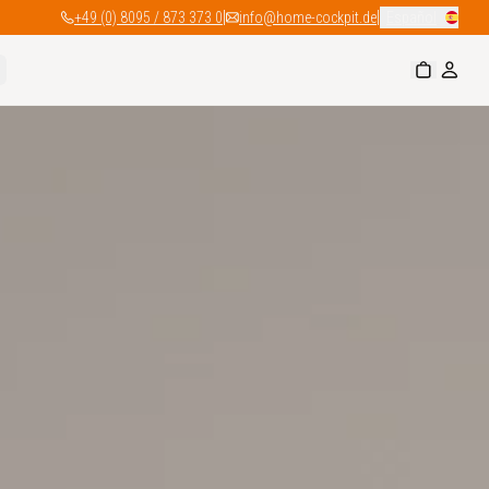
|
|
+49 (0) 8095 / 873 373 0
info@home-cockpit.de
Español