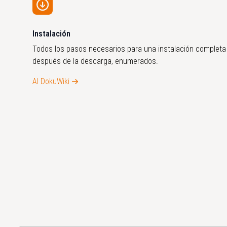
Instalación
Todos los pasos necesarios para una instalación completa
después de la descarga, enumerados.
Al DokuWiki
Le ayudamos
Solicitar ahora y
¡encantados por teléfono!
recibir una oferta