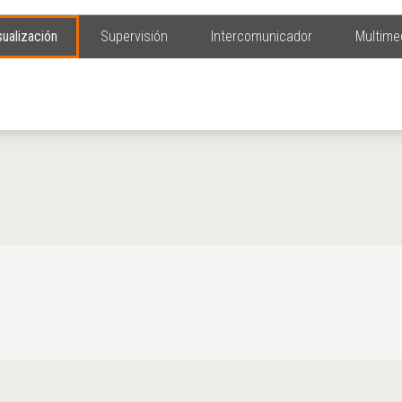
sualización
Supervisión
Intercomunicador
Multime