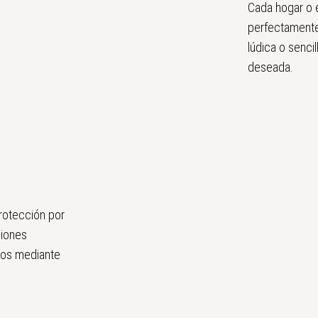
Cada hogar o e
perfectamente
lúdica o senci
deseada.
protección por
ciones
dos mediante