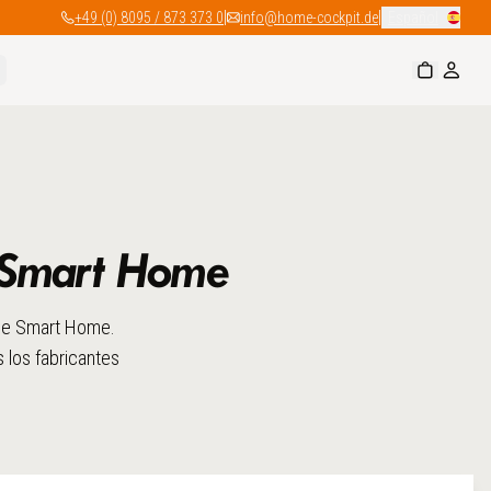
|
|
+49 (0) 8095 / 873 373 0
info@home-cockpit.de
Español
e Smart Home
 de Smart Home.
s los fabricantes