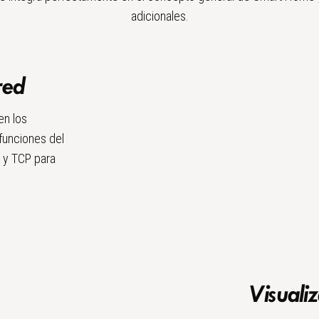
adicionales.
red
en los
funciones del
P y TCP para
Visuali