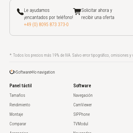
+49 (0) 8095 873 373-0
Le ayudamos
Solicitar ahora y
¡encantados por teléfono!
recibir una oferta
+49 (0) 8095 873 373-0
*: Todos los precios más 19% de IVA. Salvo error tipográfico, omisiones y v
Software
Hc-navigation
Panel táctil
Software
Tamaños
Navegación
Rendimiento
CamViewer
Montaje
SIPPhone
Comparar
TVModul