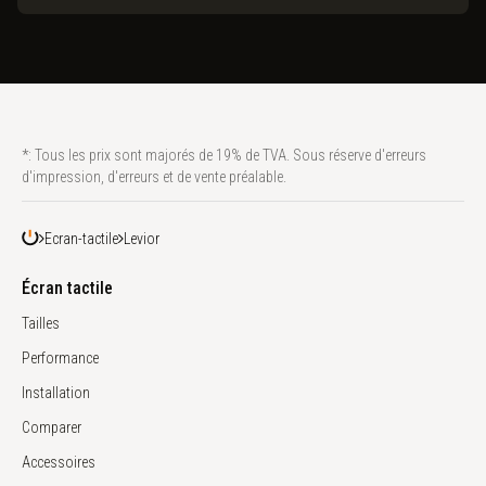
*: Tous les prix sont majorés de 19% de TVA. Sous réserve d'erreurs
d'impression, d'erreurs et de vente préalable.
Ecran-tactile
Levior
Écran tactile
Tailles
Performance
Installation
Comparer
Accessoires