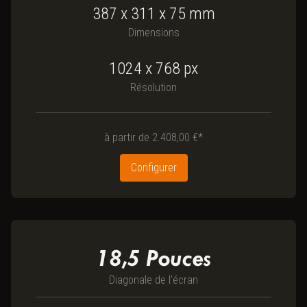
387
x
311
x
75
mm
Dimensions
1024 x 768
px
Résolution
à partir de
2.408,00 €*
Configurer
18,5
Pouces
Diagonale de l'écran