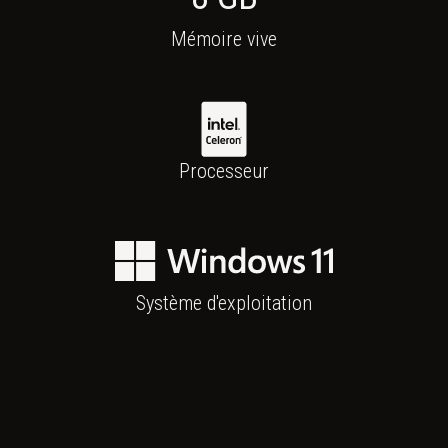
Mémoire vive
Intel Celeron J6412
Processeur
Windows 11
Système d'exploitation