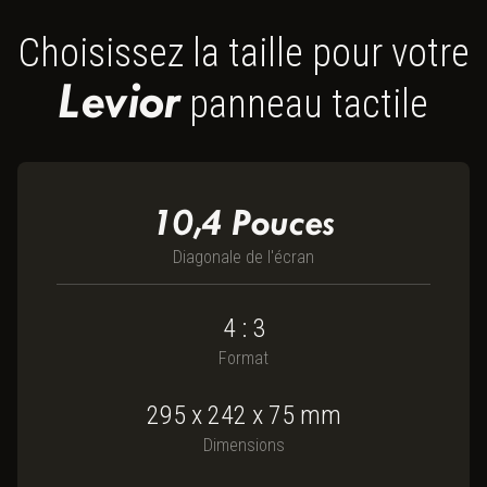
Choisissez la taille pour votre
Levior
panneau tactile
10,4
Pouces
Diagonale de l'écran
4 : 3
Format
295
x
242
x
75
mm
Dimensions