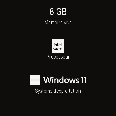
8
GB
Mémoire vive
Intel Celeron J6412
Processeur
Windows 11
Système d'exploitation