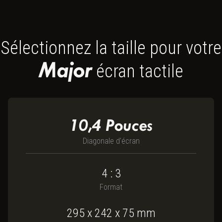
Sélectionnez la taille pour votre
Major
écran tactile
10,4
Pouces
Diagonale d'écran
4 : 3
Format
295
x
242
x
75
mm