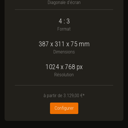
Diagonale d'écran
4 : 3
Format
387
x
311
x
75
mm
Dimensions
1024 x 768
px
Résolution
à partir de
3.129,00 €*
Configurer