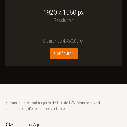
1920 x 1080
px
Résolution
à partir de
4.450,00 €*
Configurer
*: Tous les prix sont majorés de 19% de TVA. Sous réserve d'erreurs
d'impression, d'erreurs et de vente préalable.
Ecran-tactile
Major