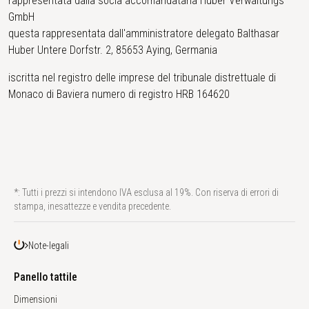
rappresentata dalla socia accomandataria Huber Verwaltungs
GmbH
questa rappresentata dall'amministratore delegato Balthasar
Huber Untere Dorfstr. 2, 85653 Aying, Germania
iscritta nel registro delle imprese del tribunale distrettuale di
Monaco di Baviera numero di registro HRB 164620
*: Tutti i prezzi si intendono IVA esclusa al 19%. Con riserva di errori di
stampa, inesattezze e vendita precedente.
Note-legali
Panello tattile
Dimensioni