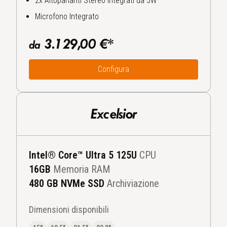
2x Altoparlanti Stereo Integrati da 5W
Microfono Integrato
3.129,00 €*
da
Configura
Excelsior
Intel® Core™ Ultra 5 125U
CPU
16
GB
Memoria RAM
480 GB NVMe SSD
Archiviazione
Dimensioni disponibili