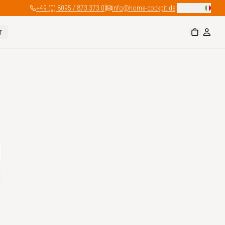
|
|
+49 (0) 8095 / 873 373 0
info@home-cockpit.de
Italiano
r