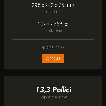
295
x
242
x
75
mm
Dimensioni
1024 x 768
px
Risoluzione
da
2.961,00 €*
Configura
13,3
Pollici
Diagonale schermo