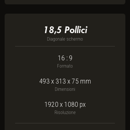
18,5
Pollici
Diagonale schermo
16 : 9
Formato
493
x
313
x
75
mm
Dimensioni
1920 x 1080
px
Risoluzione