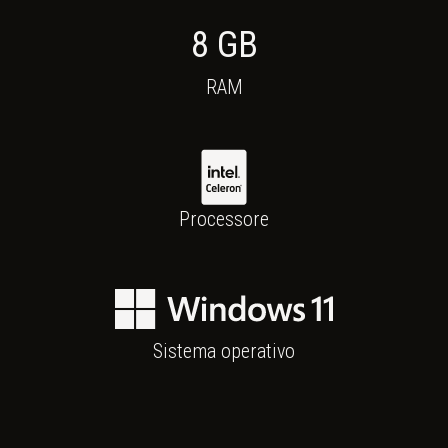
8
GB
RAM
Intel Celeron J6412
Processore
Windows 11
Sistema operativo