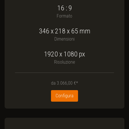
16 : 9
Formato
346
x
218
x
65
mm
Dimensioni
1920 x 1080
px
Risoluzione
da
3.066,00 €*
Configura