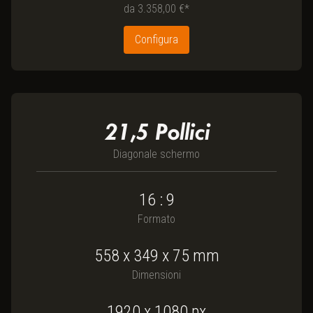
da
3.358,00 €*
Configura
21,5
Pollici
Diagonale schermo
16 : 9
Formato
558
x
349
x
75
mm
Dimensioni
1920 x 1080
px