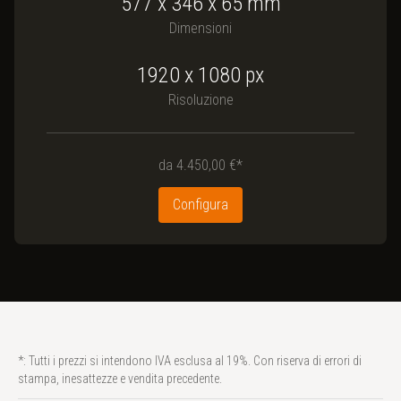
577
x
346
x
65
mm
Dimensioni
1920 x 1080
px
Risoluzione
da
4.450,00 €*
Configura
*: Tutti i prezzi si intendono IVA esclusa al 19%. Con riserva di errori di
stampa, inesattezze e vendita precedente.