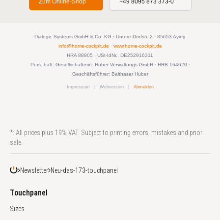
Zum Online-Shop
+49 8095 873 373-0
Dialogic Systems GmbH & Co. KG · Untere Dorfstr. 2 · 85653 Aying
info@home-cockpit.de
·
www.home-cockpit.de
HRA 88905 · USt-IdNr.: DE252916311
Pers. haft. Gesellschafterin: Huber Verwaltungs GmbH · HRB 164620 ·
Geschäftsführer: Balthasar Huber
Impressum
|
Webversion
|
Abmelden
*: All prices plus 19% VAT. Subject to printing errors, mistakes and prior
sale.
Newsletter
Neu-das-173-touchpanel
Touchpanel
Sizes